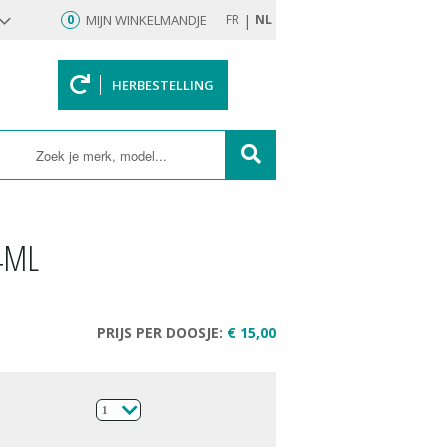
|
0
MIJN WINKELMANDJE
FR
NL
HERBESTELLING
rd
4ML
PRIJS PER DOOSJE:
€ 15,00
1