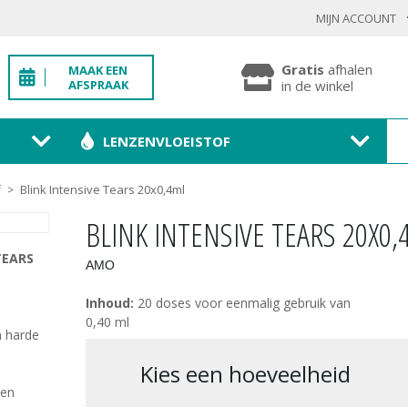
MIJN ACCOUNT
INLOGGEN BESTAANDE KLANT
Gratis
afhalen
MAAK EEN
AFSPRAAK
in de winkel
LENZENVLOEISTOF
Toon
wachtwoo
Blink Intensive Tears 20x0,4ml
f
>
Wachtwoord vergeten?
BLINK INTENSIVE TEARS 20X0,
BEVESTIGEN
TEARS
AMO
Inhoud:
20 doses voor eenmalig gebruik van
NIEUWE KLANT
0,40 ml
n harde
MELD JE AAN
kies een hoeveelheid
zen