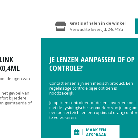
Gratis afhalen in de winkel
Verwachte levertijd: 24u/48u
LINK
JE LENZEN AANPASSEN OF OP
X0,4ML
CONTROLE?
O om de ogen van
Contactlenzen zijn een medisch product. Een
regelmatige controle bij je opticien is
 het gevoel van
noodzakelijk.
ort bij iedere
Je opticien controleert of de lens overeenkomt
an geïrriteerde of
met de fysiologische kenmerken van je oog om
een perfect zicht en een optimaal draagcomfor
te verzekeren.
MAAK EEN
AFSPRAAK