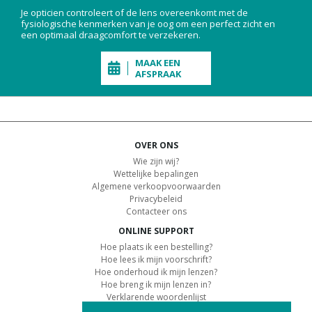
Je opticien controleert of de lens overeenkomt met de
fysiologische kenmerken van je oog om een perfect zicht en
een optimaal draagcomfort te verzekeren.
MAAK EEN
AFSPRAAK
OVER ONS
Wie zijn wij?
Wettelijke bepalingen
Algemene verkoopvoorwaarden
Privacybeleid
Contacteer ons
ONLINE SUPPORT
Hoe plaats ik een bestelling?
Hoe lees ik mijn voorschrift?
Hoe onderhoud ik mijn lenzen?
Hoe breng ik mijn lenzen in?
Verklarende woordenlijst