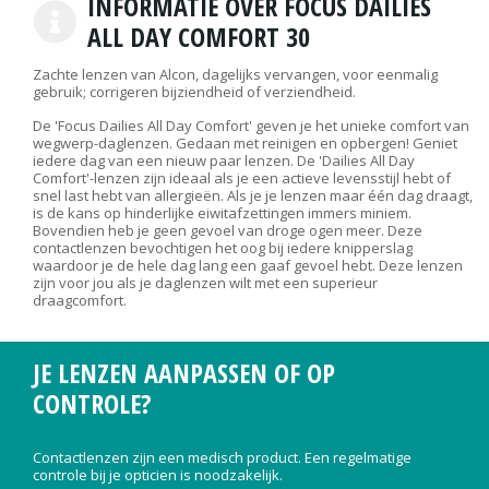
INFORMATIE OVER FOCUS DAILIES
ALL DAY COMFORT 30
Zachte lenzen van Alcon, dagelijks vervangen, voor eenmalig
gebruik; corrigeren bijziendheid of verziendheid.
De 'Focus Dailies All Day Comfort' geven je het unieke comfort van
wegwerp-daglenzen. Gedaan met reinigen en opbergen! Geniet
iedere dag van een nieuw paar lenzen. De 'Dailies All Day
Comfort'-lenzen zijn ideaal als je een actieve levensstijl hebt of
snel last hebt van allergieën. Als je je lenzen maar één dag draagt,
is de kans op hinderlijke eiwitafzettingen immers miniem.
Bovendien heb je geen gevoel van droge ogen meer. Deze
contactlenzen bevochtigen het oog bij iedere knipperslag
waardoor je de hele dag lang een gaaf gevoel hebt. Deze lenzen
zijn voor jou als je daglenzen wilt met een superieur
draagcomfort.
JE LENZEN AANPASSEN OF OP
CONTROLE?
Contactlenzen zijn een medisch product. Een regelmatige
controle bij je opticien is noodzakelijk.