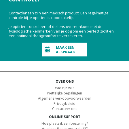
Contactlenzen zijn een medisch product. Een regelmatige
controle bij je opticien is noodzakelijk.
Je opticien controleert of de lens overeenkomt met de
fysiologische kenmerken van je oog om een perfect zicht en
een optimaal draagcomfort te verzekeren.
MAAK EEN
AFSPRAAK
OVER ONS
Wie zijn wij?
Wettelijke bepalingen
Algemene verkoopvoorwaarden
Privacybeleid
Contacteer ons
ONLINE SUPPORT
Hoe plaats ik een bestelling?
Hoe lees ik mijn voorschrift?