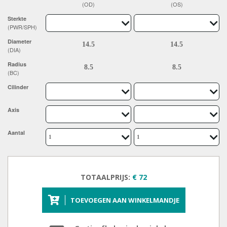
(OD)
(OS)
Sterkte
(PWR/SPH)
Diameter
(DIA)
Radius
(BC)
Cilinder
Axis
Aantal
TOTAALPRIJS:
€ 72
TOEVOEGEN AAN WINKELMANDJE