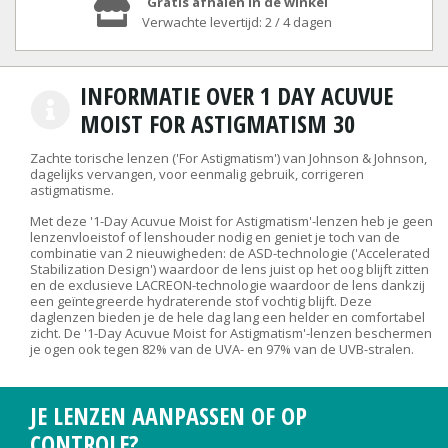
Gratis afhalen in de winkel
Verwachte levertijd: 2 / 4 dagen
INFORMATIE OVER 1 DAY ACUVUE
MOIST FOR ASTIGMATISM 30
Zachte torische lenzen ('For Astigmatism') van Johnson & Johnson,
dagelijks vervangen, voor eenmalig gebruik, corrigeren
astigmatisme.
Met deze '1-Day Acuvue Moist for Astigmatism'-lenzen heb je geen
lenzenvloeistof of lenshouder nodig en geniet je toch van de
combinatie van 2 nieuwigheden: de ASD-technologie ('Accelerated
Stabilization Design') waardoor de lens juist op het oog blijft zitten
en de exclusieve LACREON-technologie waardoor de lens dankzij
een geïntegreerde hydraterende stof vochtig blijft. Deze
daglenzen bieden je de hele dag lang een helder en comfortabel
zicht. De '1-Day Acuvue Moist for Astigmatism'-lenzen beschermen
je ogen ook tegen 82% van de UVA- en 97% van de UVB-stralen.
JE LENZEN AANPASSEN OF OP
CONTROLE?