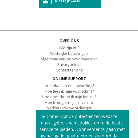
MELD JE AAN
OVER ONS
Wie zijn wij?
Wettelijke bepalingen
Algemene verkoopvoorwaarden
Privacybeleid
Contacteer ons
ONLINE SUPPORT
Hoe plaats ik een bestelling?
Hoe lees ik mijn voorschrift?
Hoe onderhoud ik mijn lenzen?
Hoe breng ik mijn lenzen in?
Verklarende woordenlijst
De Como-Optic Contactlenzen website
KLANTENSERVICE
maakt gebruik van cookies om u de beste
Informatie over de levering
service te bieden. Door verder te gaan met
Informatie over de betaling
Retourvoorwaarden
uw navigatie, gaat u ermee akkoord dat