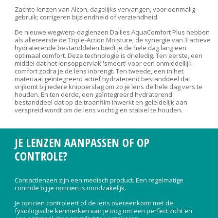
Zachte lenzen van Alcon, dagelijks vervangen, voor eenmalig
gebruik; corrigeren bijziendheid of verziendheid.
De nieuwe wegwerp-daglenzen Dailies AquaComfort Plus hebben
als allereerste de Triple-Action Moisture; de synergie van 3 actieve
hydraterende bestanddelen biedt je de hele dag lang een
optimaal comfort. Deze technologie is drieledig. Ten eerste, een
middel dat het lensoppervlak 'smeert' voor een onmiddellijk
comfort zodra je de lens inbrengt. Ten tweede, een in het
materiaal geïntegreerd actief hydraterend bestanddeel dat
vrijkomt bij iedere knipperslag om zo je lens de hele dag vers te
houden. En ten derde, een geïntegreerd hydraterend
bestanddeel dat op de traanfilm inwerkt en geleidelijk aan
verspreid wordt om de lens vochtig en stabiel te houden.
JE LENZEN AANPASSEN OF OP
CONTROLE?
Contactlenzen zijn een medisch product. Een regelmatige
controle bij je opticien is noodzakelijk.
Je opticien controleert of de lens overeenkomt met de
fysiologische kenmerken van je oog om een perfect zicht en