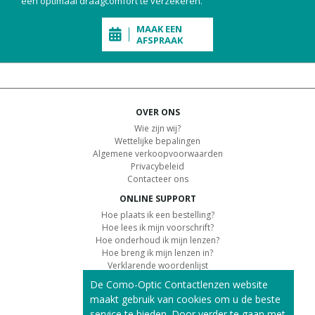
een optimaal draagcomfort te verzekeren.
MAAK EEN
AFSPRAAK
OVER ONS
Wie zijn wij?
Wettelijke bepalingen
Algemene verkoopvoorwaarden
Privacybeleid
Contacteer ons
ONLINE SUPPORT
Hoe plaats ik een bestelling?
Hoe lees ik mijn voorschrift?
Hoe onderhoud ik mijn lenzen?
Hoe breng ik mijn lenzen in?
Verklarende woordenlijst
De Como-Optic Contactlenzen website
KLANTENSERVICE
maakt gebruik van cookies om u de beste
Informatie over de levering
service te bieden. Door verder te gaan met
Informatie over de betaling