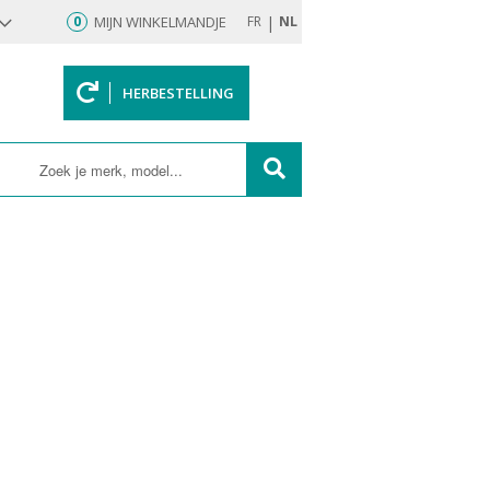
|
0
MIJN WINKELMANDJE
FR
NL
HERBESTELLING
rd