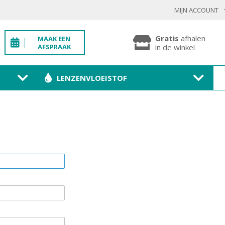
MIJN ACCOUNT
INLOGGEN BESTAANDE KLANT
Gratis
afhalen
MAAK EEN
AFSPRAAK
in de winkel
LENZENVLOEISTOF
Toon
wachtwoo
Wachtwoord vergeten?
BEVESTIGEN
NIEUWE KLANT
MELD JE AAN